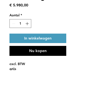
Prijs
€ 5.980,00
Aantal
*
In winkelwagen
Nu kopen
excl. BTW
grijs
max. 1350kg, laadvermogen 800kg
1 geremde as Knott
Leeggewicht 550 kg
interne afmetingen:
lengte 296 cm breedte 196 cm 
hoogte 220cm
contact@nebufoodtruck.nl
metalen sandwichpanelen 40 mm 